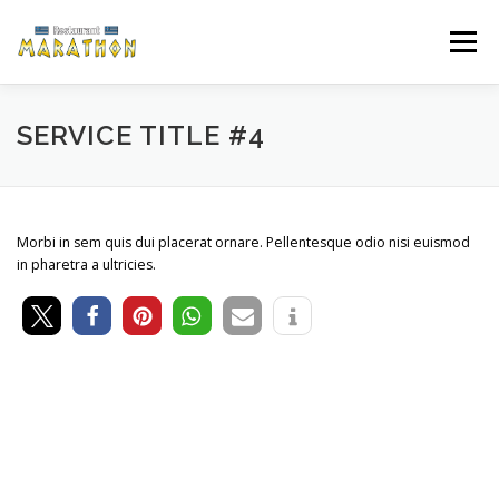
Zum
Inhalt
Menü
springen
ÜBER UNS
ÖFFNUNGSZEITEN
SPEISEKARTE
SERVICE TITLE #4
GUTSCHEIN
ANFAHRT
GALERIE
Morbi in sem quis dui placerat ornare. Pellentesque odio nisi euismod
in pharetra a ultricies.