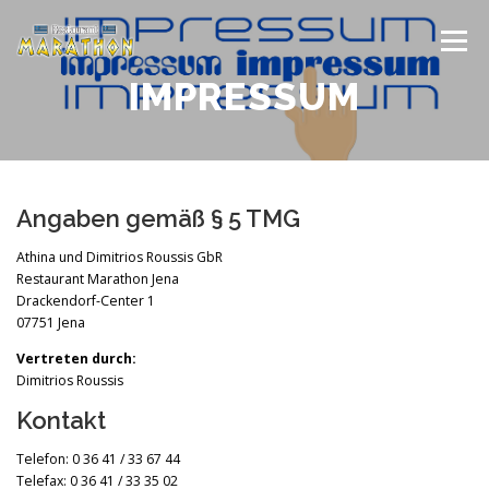
Zum
Inhalt
Menü
springen
IMPRESSUM
ÜBER UNS
ÖFFNUNGSZEITEN
SPEISEKARTE
GUTSCHEIN
ANFAHRT
GALERIE
Angaben gemäß § 5 TMG
Athina und Dimitrios Roussis GbR
Restaurant Marathon Jena
Drackendorf-Center 1
07751 Jena
Vertreten durch:
Dimitrios Roussis
Kontakt
Telefon: 0 36 41 / 33 67 44
Telefax: 0 36 41 / 33 35 02